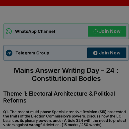
ADMISSIONS
APPLY
Join Now
APSC CCE
WhatsApp Channel
New
UPSC CSE
NEW
Join Now
Telegram Group
Mains Answer Writing Day – 24 :
Constitutional Bodies
Theme 1: Electoral Architecture & Political
Reforms
Q1. The recent multi-phase Special Intensive Revision (SIR) has tested
the limits of the Election Commission’s powers. Discuss how the ECI
balances its plenary powers under Article 324 with the need to protect
voters against wrongful deletion. (15 marks / 250 words)