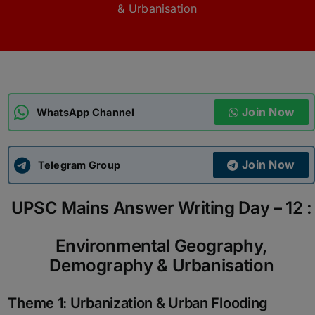
& Urbanisation
ADMISSIONS
APPLY
APSC CCE
New
Join Now
WhatsApp Channel
UPSC CSE
NEW
Join Now
Telegram Group
UPSC Mains Answer Writing Day – 12 :
Environmental Geography,
Demography & Urbanisation
Theme 1: Urbanization & Urban Flooding