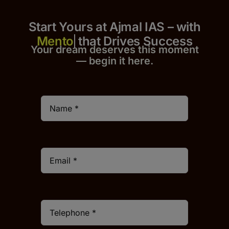
Start Yours at Ajmal IAS – with
that Drives Success
Your dream deserves this moment
— begin it h
er
e.