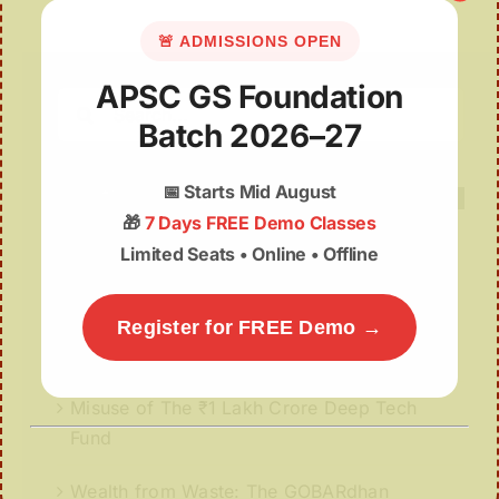
🚨 ADMISSIONS OPEN
APSC GS Foundation
Search
Batch 2026–27
for:
📅
Starts Mid August
🎁
7 Days FREE Demo Classes
Limited Seats • Online • Offline
Recent Posts
Assam Budget 2026–27 Notes PDF – Free
Register for FREE Demo →
Download
Misuse of The ₹1 Lakh Crore Deep Tech
Fund
Wealth from Waste: The GOBARdhan